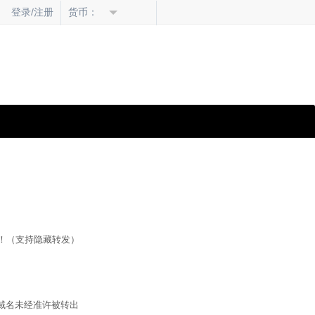
货币：
登录/注册
！（支持隐藏转发）
止域名未经准许被转出