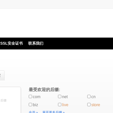
SSL安全证书
联系我们
索
最受欢迎的后缀:
com
net
cn
择后缀
biz
live
store
全选
»
展开更多后缀
»