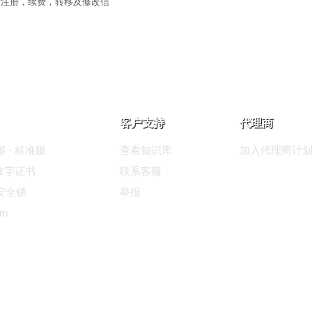
量注册，续费，转移及修改信
客户支持
代理商
 - 标准版
查看知识库
加入代理商计
L数字证书
联系客服
安全锁
举报
um