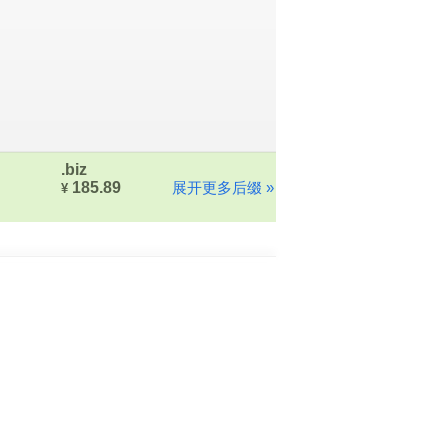
.biz
185.89
展开更多后缀 »
¥